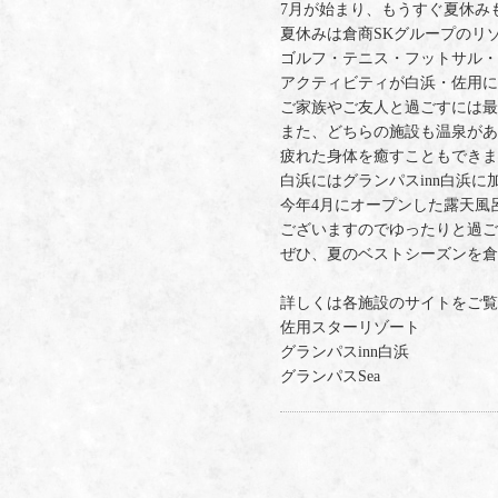
7月が始まり、もうすぐ夏休み
夏休みは倉商SKグループのリ
ゴルフ・テニス・フットサル・
アクティビティが白浜・佐用に
ご家族やご友人と過ごすには最
また、どちらの施設も温泉があ
疲れた身体を癒すこともできま
白浜にはグランパスinn白浜に
今年4月にオープンした露天風呂
ございますのでゆったりと過ご
ぜひ、夏のベストシーズンを倉
詳しくは各施設のサイトをご覧
佐用スターリゾート
グランパスinn白浜
グランパスSea